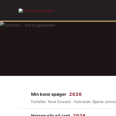
Gå
til
indholdet
Min kone spøger
2026
Forfatter: Noel Coward · Instruktør: Bjarne Johns
Herren går på jagt
2026