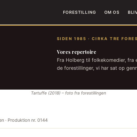
FORESTILLING
OM OS
BLI
SIDEN 1985 · CIRKA TRE FOR
Vores repertoire
Fra Holberg til folkekomedier, fra 
de forestillinger, vi har sat op ge
Tartuffe (2018) – foto fra forestillingen
en · Produktion nr. 0144