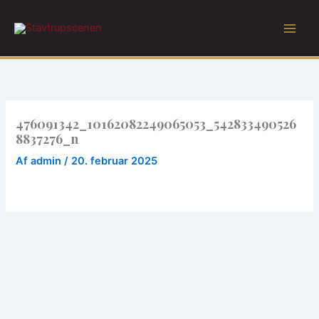
Gå
til
indholdet
476091342_10162082249065053_542833490526
8837276_n
Af
admin
/
20. februar 2025