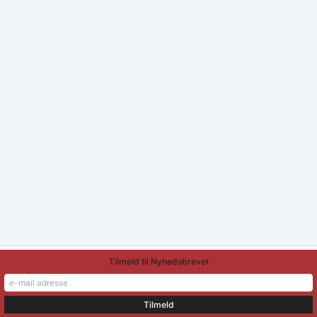
Tilmeld til Nyhedsbrevet
Copyright © 2026 Stavtrupscenen | Powered by
Astra WordPress
Tema